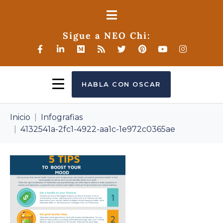
Sigue a NEO Chi:
HABLA CON OSCAR
Inicio
Infografias
4132541a-2fc1-4922-aa1c-1e972c0365ae