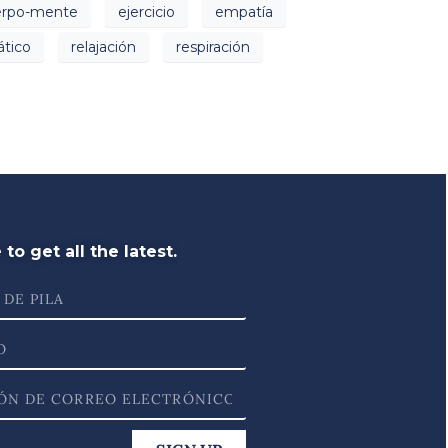
erpo-mente
ejercicio
empatía
ático
relajación
respiración
to get all the latest.