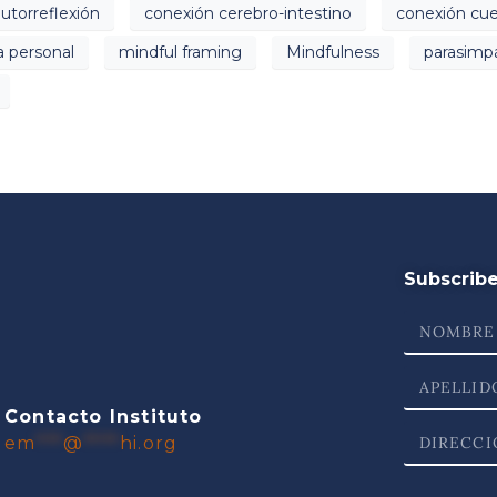
utorreflexión
conexión cerebro-intestino
conexión cu
a personal
mindful framing
Mindfulness
parasimp
Subscribe 
Contacto Instituto
em
***
@
****
hi.org