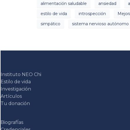
alimentación saludable
ansiedad
a
estilo de vida
introspección
Mejor
simpático
sistema nervioso autónomo
Instituto NEO Chi
Estilo de vida
Investigación
Artículos
Tu donación
BiografÍas
Credenciales