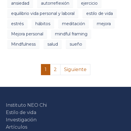
ansiedad
autorreflexión
ejercicio
equilibrio vida personal y laboral
estilo de vida
estrés
hábitos
meditación
mejora
Mejora personal
mindful framing
Mindfulness
salud
sueño
1
2
Siguiente
Instituto NEO Chi
Estilo de vida
Investigación
Artículos