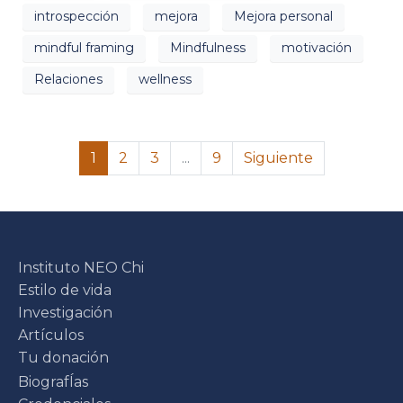
introspección
mejora
Mejora personal
mindful framing
Mindfulness
motivación
Relaciones
wellness
1
2
3
...
9
Siguiente
Instituto NEO Chi
Estilo de vida
Investigación
Artículos
Tu donación
BiografÍas