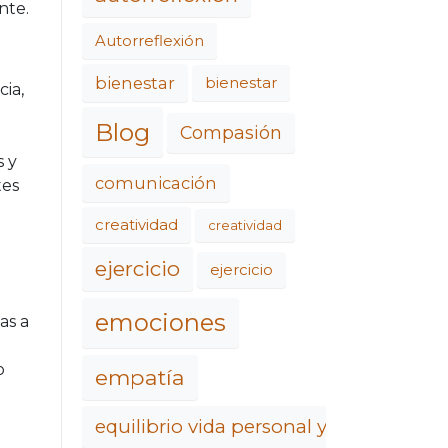
nte.
Autorreflexión
bienestar
bienestar
ia,
Blog
Compasión
s y
comunicación
tes
creatividad
creatividad
ejercicio
ejercicio
emociones
as a
o
empatía
equilibrio vida personal y laboral