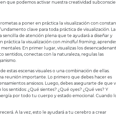
a en que podemos activar nuestra creatividad subconscie
metas a poner en práctica la visualización con constanc
l fundamento clave para toda práctica de visualización. La
 sencilla de atención plena que te ayudará a diseñar y
en práctica la visualización con
mindful framing
, aprende
 mentales. En primer lugar, visualizas los desencadenan
co sentidos, conectas con la naturaleza, regulas las
rganismo.
e estas escenas visuales o una combinación de ellas.
na reunión importante. Lo primero que debes hacer es
nsamientos ansiosos. Luego, debes asegurarte de que v
los sentidos: ¿Qué sientes? ¿Qué oyes? ¿Qué ves? Y
nergía por todo tu cuerpo y estado emocional. Cuando l
recerá. A la vez, esto le ayudará a tu cerebro a crear