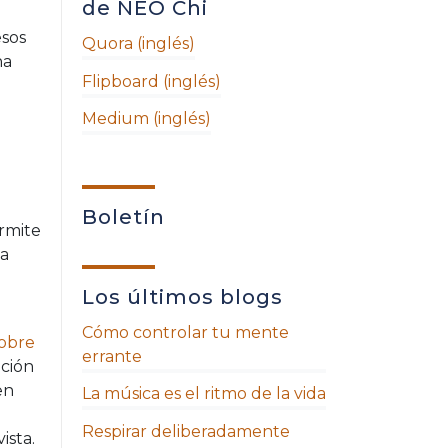
de NEO Chi
esos
Quora (inglés)
na
Flipboard (inglés)
Medium (inglés)
Boletín
ermite
la
Los últimos blogs
Cómo controlar tu mente
sobre
errante
ación
en
La música es el ritmo de la vida
Respirar deliberadamente
ista.