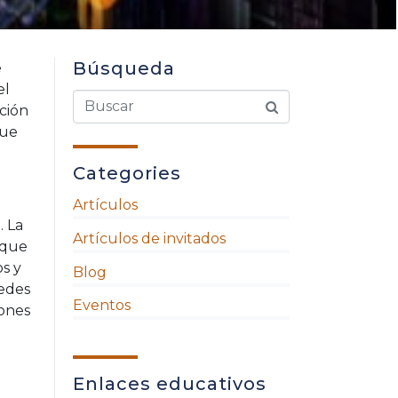
Búsqueda
e
el
ación
que
Categories
Artículos
. La
Artículos de invitados
 que
s y
Blog
uedes
Eventos
iones
Enlaces educativos