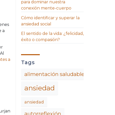
para dominar nuestra
conexión mente-cuerpo
Cómo identificar y superar la
ansiedad social
ienes
e a
El sentido de la vida: ¿felicidad,
éxito o compasión?
er
 Al
ntes a
Tags
alimentación saludable
ansiedad
ansiedad
urjan
autorreflexión