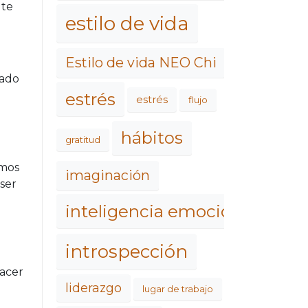
 te
estilo de vida
Estilo de vida NEO Chi
zado
estrés
estrés
flujo
hábitos
gratitud
amos
imaginación
ser
inteligencia emocional
introspección
hacer
liderazgo
lugar de trabajo